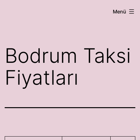
İçeriğe
Bodrum
Menü
geç
Korsan
Taksi
Bodrum Taksi
Fiyatları