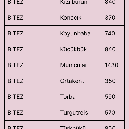
BİTEZ
Kızılburun
840
BİTEZ
Konacık
370
BİTEZ
Koyunbaba
740
BİTEZ
Küçükbük
840
BİTEZ
Mumcular
1430
BİTEZ
Ortakent
350
BİTEZ
Torba
590
BİTEZ
Turgutreis
570
BİTEZ
Türkbükü
900